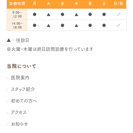
診療時間
月
火
水
木
金
土
日/祝
9：00～
●
▲
●
▲
●
●
／
12：00
14：00～
●
▲
●
▲
●
●
／
18：00
▲…往診日
※火曜・木曜は終日訪問診療を行っています
当院について
医院案内
スタッフ紹介
初めての方へ
アクセス
お知らせ